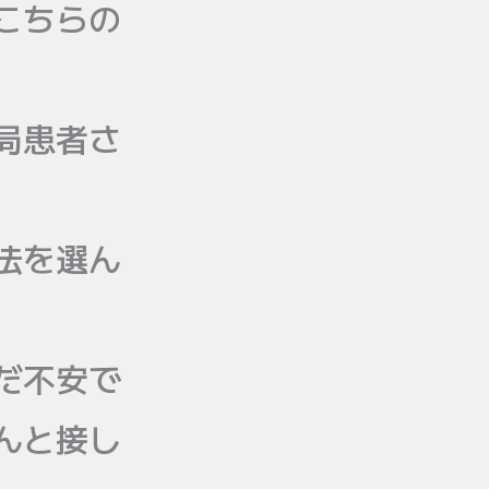
こちらの
局患者さ
法を選ん
だ不安で
んと接し