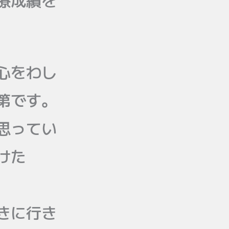
療成績を
心をわし
第です。
思ってい
けた
きに行き