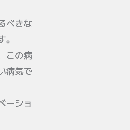
るべきな
す。
、この病
い病気で
ベーショ