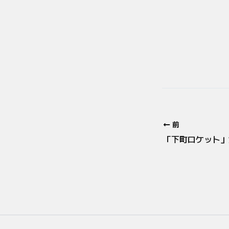
前
「下町ロケット」