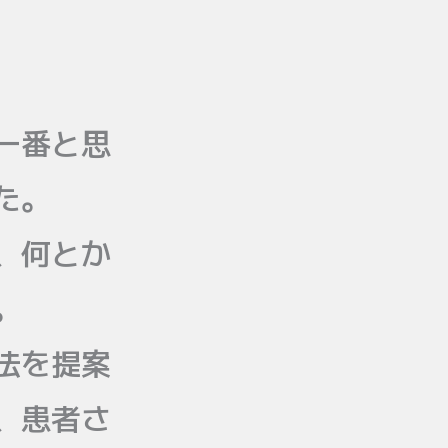
一番と思
た。
、何とか
。
法を提案
、患者さ