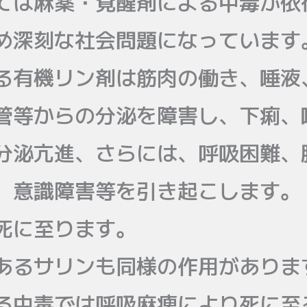
ては麻薬・覚醒剤による中毒が依
め深刻な社会問題になっています
る有機リン剤は筋肉の働き、唾液
管等からの分泌を障害し、下痢、
分泌亢進、さらには、呼吸困難、
、意識障害等を引き起こします。
死に至ります。
あるサリンも同様の作用がありま
る中毒では呼吸麻痺により死に至