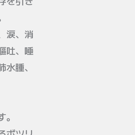
存を引き
。
、涙、消
嘔吐、唾
肺水腫、
す。
るボツリ