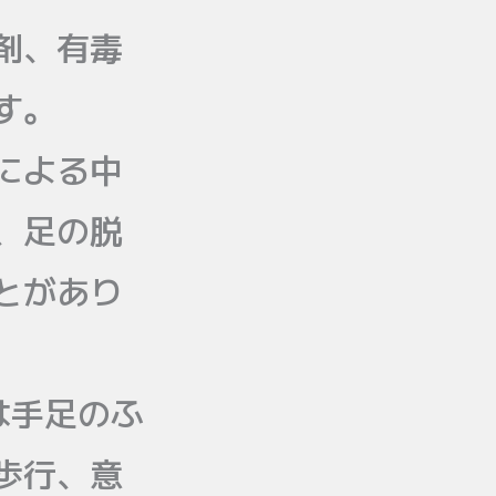
剤、有毒
す。
による中
、足の脱
とがあり
は手足のふ
歩行、意