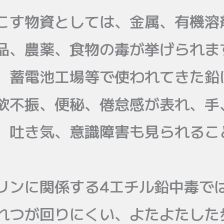
こす物資としては、金属、有機溶
品、農薬、食物の毒が挙げられま
、蓄電池工場等で使われてきた鉛
欲不振、便秘、倦怠感が表れ、手
、吐き気、意識障害も見られるこ
リンに関係する4エチル鉛中毒で
れつが回りにくい、よたよたした