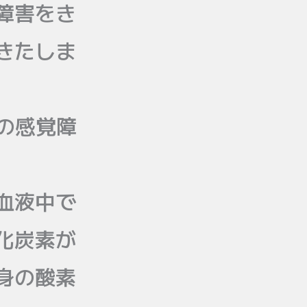
障害をき
きたしま
の感覚障
血液中で
化炭素が
身の酸素