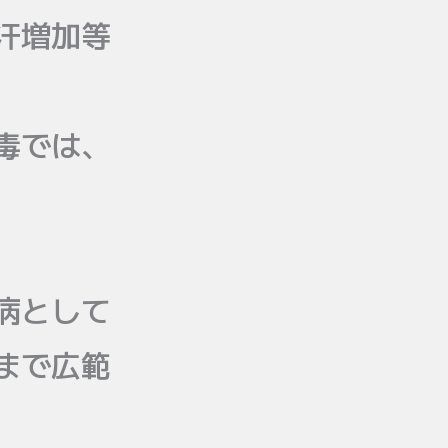
汗増加等
毒では、
病として
まで広範