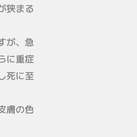
が狭まる
すが、急
らに重症
し死に至
皮膚の色