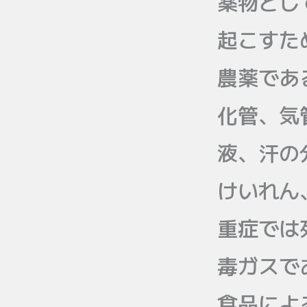
薬物とし
起こすた
農薬であ
化管、気
液、汗の
けいれん
重症では
毒ガスで
食品によ