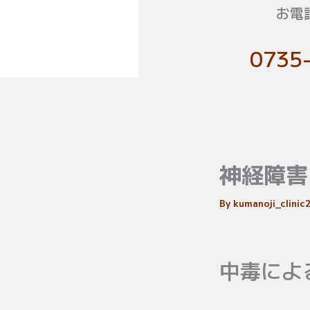
お電
0735
神経障害
By
kumanoji_clini
中毒によ