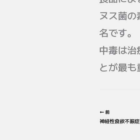
ヌス菌の
名です。
中毒は治
とが最も
前
神経性食欲不振症