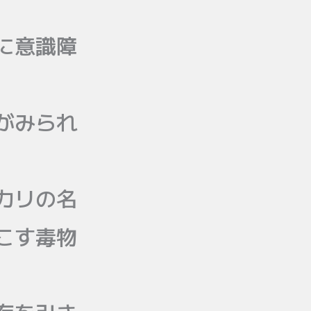
に意識障
がみられ
カリの名
こす毒物