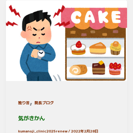
,
独り言
院長ブログ
気がきかん
kumanoji_clinic2025renew
/
2022年2月28日