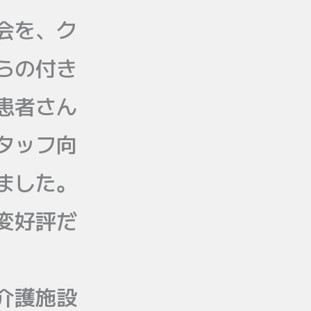
会を、ク
らの付き
患者さん
タッフ向
ました。
変好評だ
介護施設