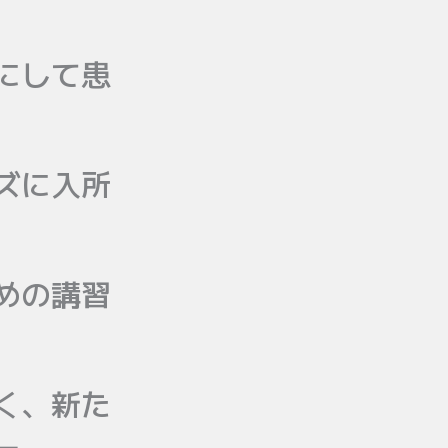
にして患
ズに入所
めの講習
く、新た