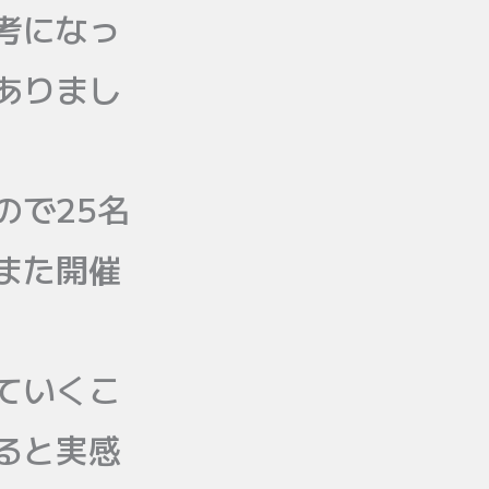
考になっ
ありまし
ので25名
また開催
ていくこ
ると実感