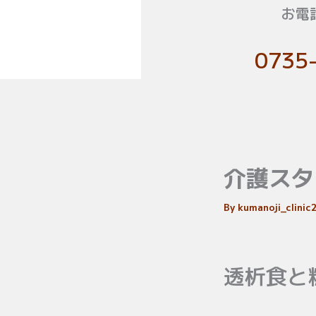
お電
0735
介護スタ
By
kumanoji_clini
透析食と