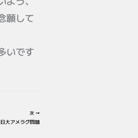
いよう、
念願して
多いです
次
日大アメラグ問題