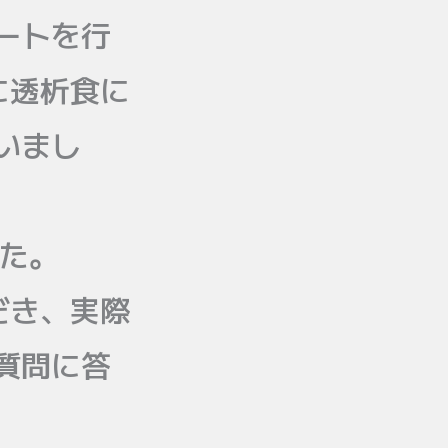
ートを行
に透析食に
いまし
した。
だき、実際
質問に答