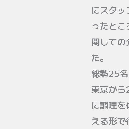
にスタッ
ったとこ
関しての
た。
総勢25
東京から
に調理を
える形で