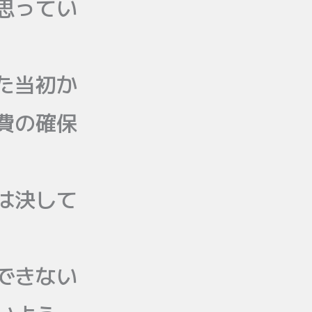
思ってい
た当初か
費の確保
は決して
できない