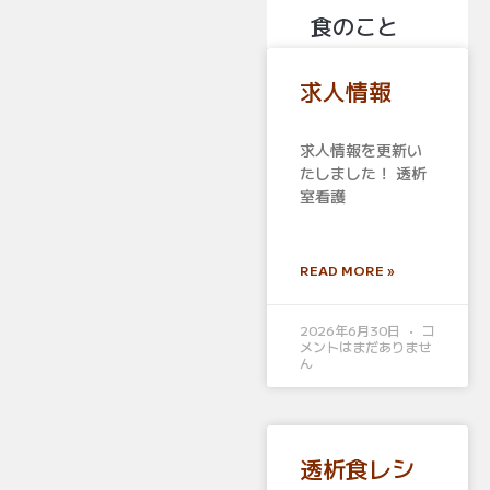
食のこと
ペ
ペ
ペ
ペ
ペ
求人情報
ー
ー
ー
ー
ー
求人情報を更新い
ジ
たしました！ 透析
ジ
ジ
ジ
ジ
室看護
READ MORE »
2026年6月30日
コ
メントはまだありませ
ん
透析食レシ