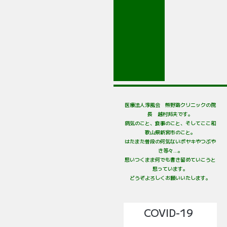
医療法人淳風会 熊野路クリニックの院
長 越村邦夫です。
病気のこと、食事のこと、そしてここ和
歌山県新宮市のこと。
はたまた普段の何気ないボヤキやつぶや
き等々…。
思いつくまま何でも書き留めていこうと
思っています。
どうぞよろしくお願いいたします。
COVID-19