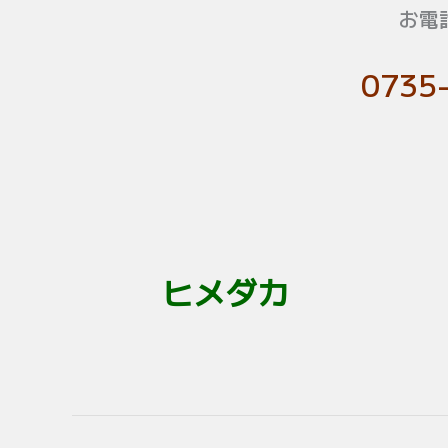
お電
0735
ヒメダカ