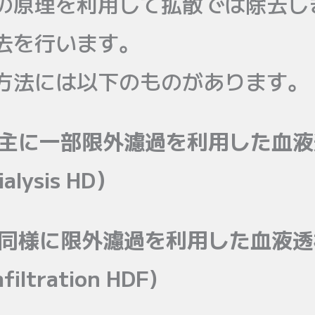
の原理を利用して拡散では除去し
去を行います。
方法には以下のものがあります。
散を主に一部限外濾過を利用した血
alysis HD）
散と同様に限外濾過を利用した血液
filtration HDF)