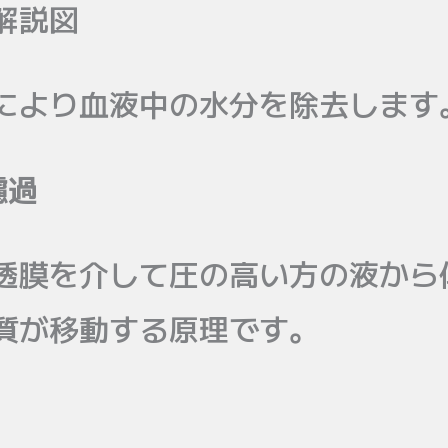
解説図
により血液中の水分を除去します
濾過
透膜を介して圧の高い方の液から
質が移動する原理です。