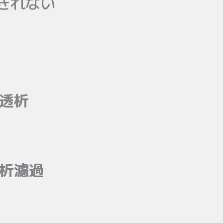
きれない
液透析
透析濾過