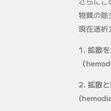
さらにこ
物質の除
現在透析
1. 拡
（hemodi
2. 拡
(hemodia