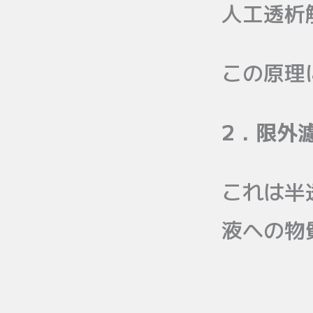
人工透析
この原理
2．限外
これは半
液への物