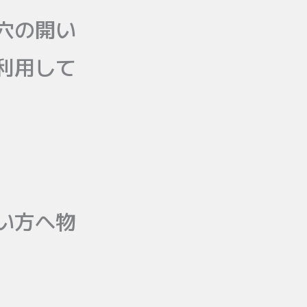
穴の開い
利用して
い方へ物