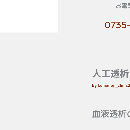
お電
0735
人工透析
By
kumanoji_clini
血液透析