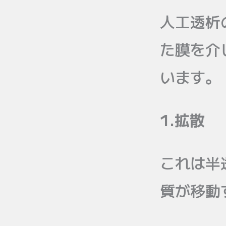
人工透析
た膜を介
います。
1.拡散
これは半
質が移動