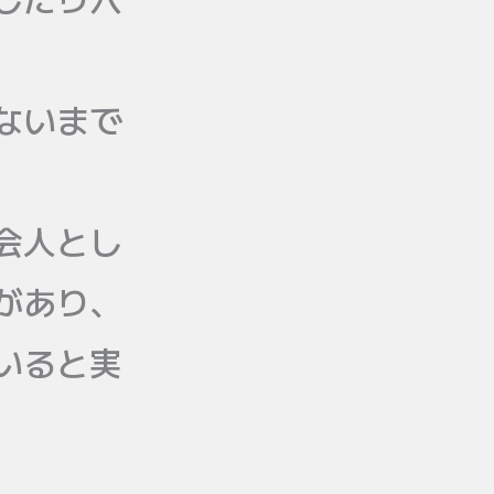
ないまで
会人とし
があり、
いると実