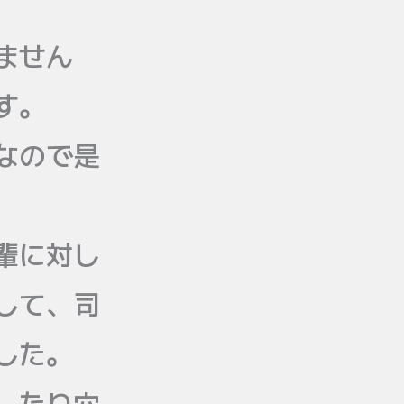
ません
す。
なので是
輩に対し
して、司
した。
したり穴