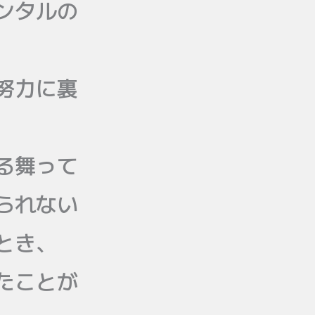
ンタルの
努力に裏
る舞って
られない
とき、
たことが