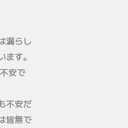
は漏らし
います。
か不安で
も不安だ
は皆無で